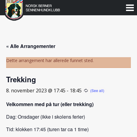
Norsk
Berner
Gå
til
Sennenhundklubb
innholdet
« Alle Arrangementer
Dette arrangement har allerede funnet sted.
Trekking
8. november 2023 @ 17:45
-
18:45
Velkommen med på tur (eller trekking)
Dag: Onsdager (ikke i skolens ferier)
Tid: klokken 17:45 (turen tar ca 1 time)