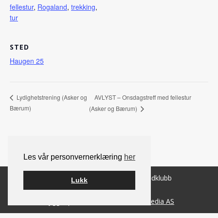
fellestur
,
Rogaland
,
trekking
,
tur
STED
Haugen 25
AVLYST – Onsdagstreff med fellestur
Lydighetstrening (Asker og
Bærum)
(Asker og Bærum)
Les vår personvernerklæring
her
© 2026 Norsk Berner Sennenhundklubb
Lukk
Bygget på
WordPress
av
Smart Media AS