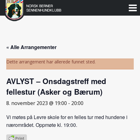
Norsk
Berner
Gå
til
Sennenhundklubb
innholdet
« Alle Arrangementer
Dette arrangement har allerede funnet sted.
AVLYST – Onsdagstreff med
fellestur (Asker og Bærum)
8. november 2023 @ 19:00
-
20:00
Vi møtes på Levre skole for en felles tur med hundene i
nærområdet. Oppmøte kl. 19:00.