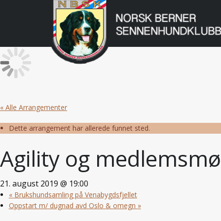
Norsk
Berner
Gå
til
Sennenhundklu
innholdet
« Alle Arrangementer
Dette arrangement har allerede funnet sted.
Agility og medlemsmø
21. august 2019 @ 19:00
«
Brukshundsamling på Venabygdsfjellet
Oppstart m/ dugnad avd Oslo & omegn
»