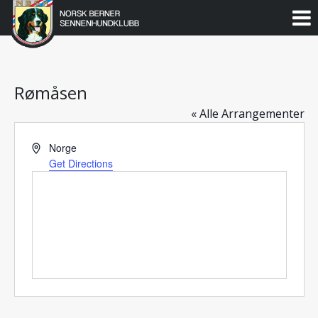
Norsk
Berner
Gå
til
Sennenhundklubb
innholdet
Rømåsen
« Alle Arrangementer
Address
Norge
Get Directions