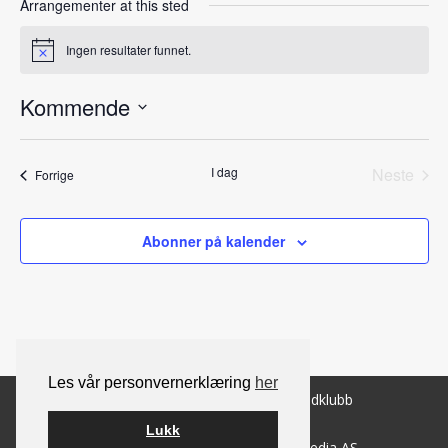
Arrangementer at this sted
Ingen resultater funnet.
Notice
Kommende
Velg
dato.
I dag
Neste
Arrangementer
Forrige
Arrang
Abonner på kalender
Les vår personvernerklæring
her
© 2026 Norsk Berner Sennenhundklubb
Lukk
Bygget på
WordPress
av
Smart Media AS