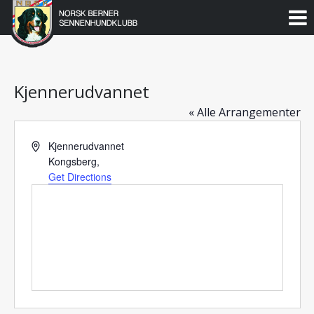
Norsk
Berner
Gå
til
Sennenhundklubb
innholdet
Kjennerudvannet
« Alle Arrangementer
Address
Kjennerudvannet
Kongsberg
,
Get Directions