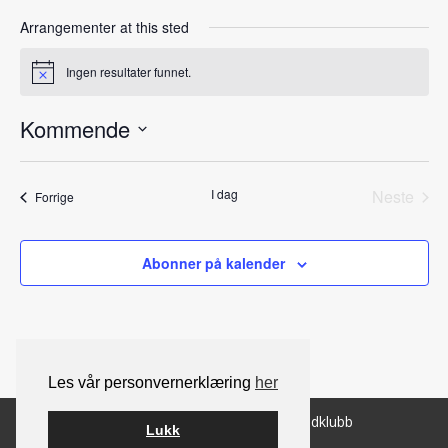
Arrangementer at this sted
Ingen resultater funnet.
Notice
Kommende
Velg
dato.
I dag
Neste
Arrangementer
Forrige
Arrang
Abonner på kalender
Les vår personvernerklæring
her
© 2026 Norsk Berner Sennenhundklubb
Lukk