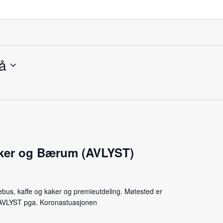
å
ker og Bærum (AVLYST)
ebus, kaffe og kaker og premieutdeling. Møtested er
 AVLYST pga. Koronastuasjonen