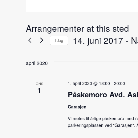
Arrangementer at this sted
14. juni 2017
 - 
N
I dag
Velg
dato.
april 2020
1. april 2020 @ 18:00
-
20:00
ONS
1
Påskemoro Avd. As
Garasjen
Vi møtes til årlige påskemoro med r
parkeringsplassen ved "Garasjen".