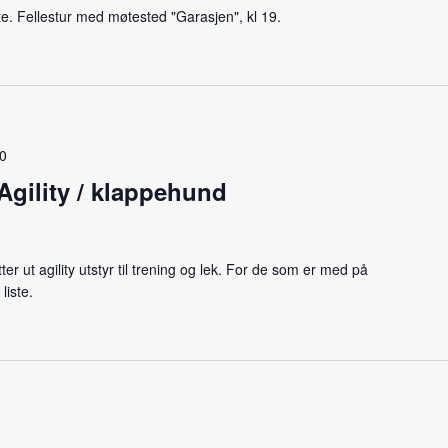
te. Fellestur med møtested "Garasjen", kl 19.
0
gility / klappehund
r ut agility utstyr til trening og lek. For de som er med på
liste.