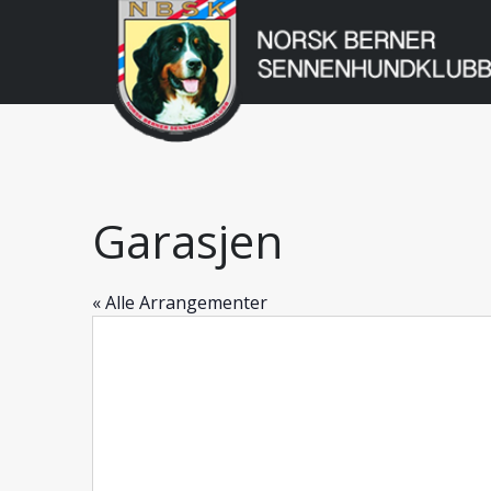
Norsk
Berner
Gå
til
Sennenhundklu
innholdet
Garasjen
« Alle Arrangementer