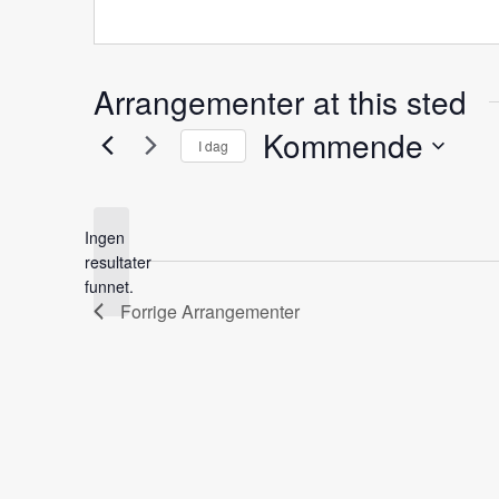
Arrangementer at this sted
Kommende
I dag
Velg
dato.
Ingen
resultater
Notice
funnet.
Forrige
Arrangementer