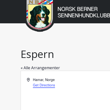
Norsk
Berner
Gå
til
Sennenhundklu
innholdet
Espern
« Alle Arrangementer
Address
Hamar
,
Norge
Get Directions