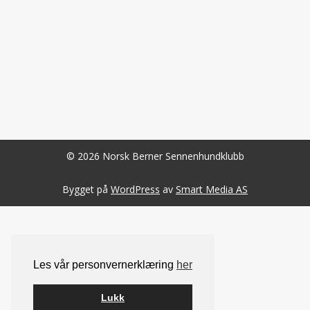
© 2026 Norsk Berner Sennenhundklubb
Bygget på
WordPress
av
Smart Media AS
Les vår personvernerklæring
her
Lukk