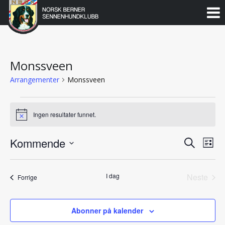
Norsk
Berner
Gå
til
Sennenhundklubb
innholdet
Monssveen
Arrangementer
Monssveen
Arrangementer
Ingen resultater funnet.
Notice
Kommende
Arran
Ar
Søk
Liste
Vie
Velg
Search
dato.
Nav
I dag
Neste
Arrangementer
and
Forrige
Arrang
Views
Abonner på kalender
Naviga