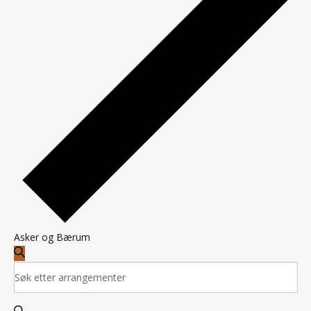
Asker og Bærum
Arrangementer
Arrangementer
Søk
Skriv
Search
inn
søkeord.
and