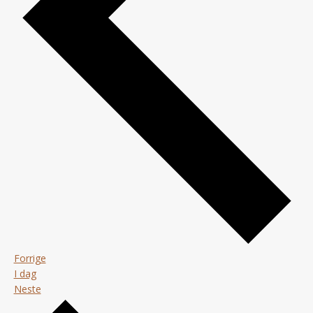
Arrangementer
Forrige
I dag
Arrangementer
Neste