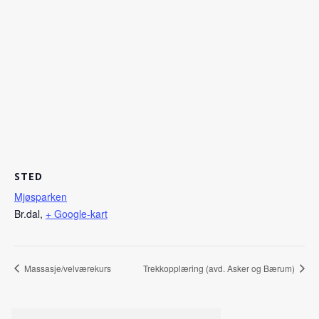
STED
Mjøsparken
Br.dal
,
+ Google-kart
Massasje/velværekurs
Trekkopplæring (avd. Asker og Bærum)