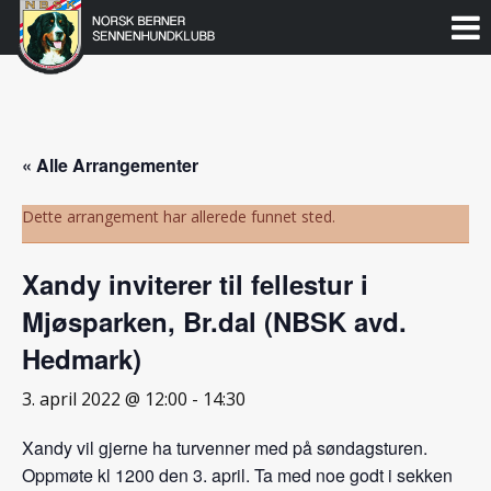
Norsk
Berner
Gå
til
Sennenhundklubb
innholdet
« Alle Arrangementer
Dette arrangement har allerede funnet sted.
Xandy inviterer til fellestur i
Mjøsparken, Br.dal (NBSK avd.
Hedmark)
3. april 2022 @ 12:00
-
14:30
Xandy vil gjerne ha turvenner med på søndagsturen.
Oppmøte kl 1200 den 3. april. Ta med noe godt i sekken