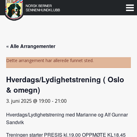
Norsk
Berner
Gå
til
Sennenhundklubb
innholdet
« Alle Arrangementer
Dette arrangement har allerede funnet sted.
Hverdags/Lydighetstrening ( Oslo
& omegn)
3. juni 2025 @ 19:00
-
21:00
Hverdags/Lydighetstrening med Marianne og Alf Gunnar
Sandvik
Treningen starter PRESIS kl.19.00 OPPMØTE KL18.45