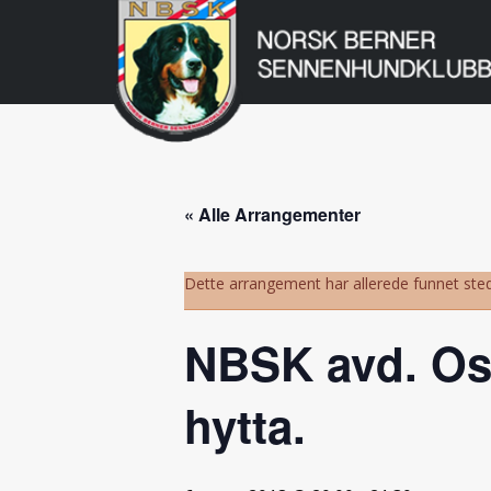
Norsk
Berner
Gå
til
Sennenhundklu
innholdet
« Alle Arrangementer
Dette arrangement har allerede funnet sted
NBSK avd. Os
hytta.