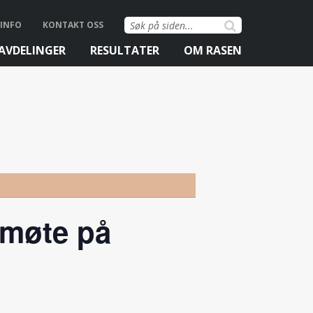
Søk
INFO
KONTAKT OSS
etter:
AVDELINGER
RESULTATER
OM RASEN
emøte på