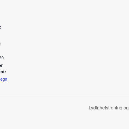
R
8
30
or
nt:
megn
Lydighetstrening o