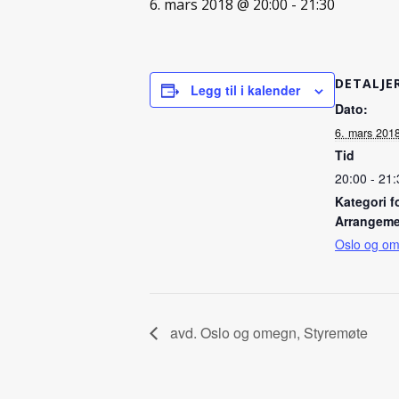
6. mars 2018 @ 20:00
-
21:30
DETALJE
Legg til i kalender
Dato:
6. mars 201
Tid
20:00 - 21:
Kategori f
Arrangeme
Oslo og o
avd. Oslo og omegn, Styremøte