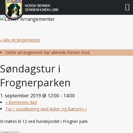
Norsk
Berner
Gå
til
Sennenhundklubb
innholdet
« Alle Arrangementer
Dette arrangement har allerede funnet sted.
Søndagstur i
Frognerparken
1. september 2019 @ 12:00
-
14:00
«
Bernerens dag
Tur / sosialisering (avd Asker og Bærum)
»
Vi møtes kl 12 ved hundejordet i Frogner park.