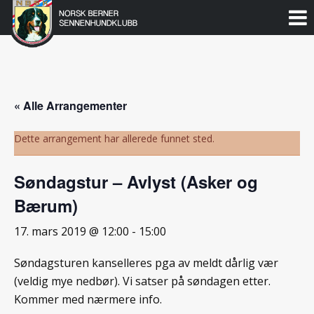
Norsk
Berner
Gå
til
Sennenhundklubb
innholdet
« Alle Arrangementer
Dette arrangement har allerede funnet sted.
Søndagstur – Avlyst (Asker og
Bærum)
17. mars 2019 @ 12:00
-
15:00
Søndagsturen kanselleres pga av meldt dårlig vær
(veldig mye nedbør). Vi satser på søndagen etter.
Kommer med nærmere info.