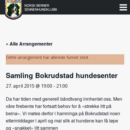
Norsk
Berner
Gå
til
Sennenhundklubb
innholdet
« Alle Arrangementer
Dette arrangement har allerede funnet sted.
Samling Bokrudstad hundesenter
27. april 2015 @ 19:00
-
21:00
Da har tiden med generell båndtvang innhentet oss. Men
våre firebente har fortsatt behov for å «strekke litt på
beina». Vi møtes derfor i hamninga på Bokrudstad noen
ettermiddager i april og mai slik at hundene kan få løpe
og «snakket» litt sammen