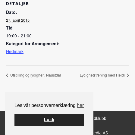
DETALJER
Dato:
27. april 2015
Tid
19:00 - 21:00
Kategori for Arrangement:
Hedmark
Utstilling og lydigheit, Naustdal
Lydighetstrening med Heidi
Les vår personvernerklæring
her
© 2026 Norsk Berner Sennenhundklubb
Lukk
Bygget på
WordPress
av
Smart Media AS