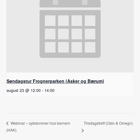
Søndagstur Frognerparken (Asker og Bærum)
august 23 @ 12:00
-
14:00
Tirsdagstreff (Oslo & Omegn)
Webinar – sykdommer hos bernern
(HAK)