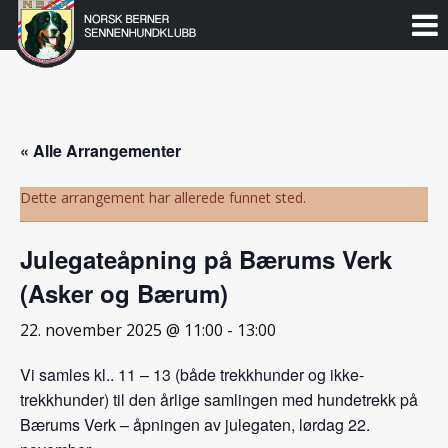
Norsk
Berner
Gå
til
Sennenhundklubb
innholdet
« Alle Arrangementer
Dette arrangement har allerede funnet sted.
Julegateåpning på Bærums Verk
(Asker og Bærum)
22. november 2025 @ 11:00
-
13:00
Vi samles kl.. 11 – 13 (både trekkhunder og ikke-
trekkhunder) til den årlige samlingen med hundetrekk på
Bærums Verk – åpningen av julegaten, lørdag 22.