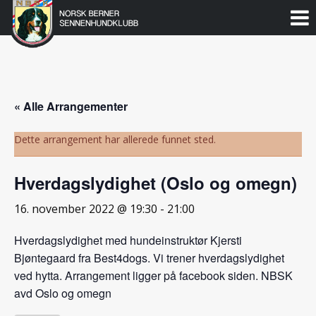
Norsk
Berner
Gå
til
Sennenhundklubb
innholdet
« Alle Arrangementer
Dette arrangement har allerede funnet sted.
Hverdagslydighet (Oslo og omegn)
16. november 2022 @ 19:30
-
21:00
Hverdagslydighet med hundeinstruktør Kjersti
Bjøntegaard fra Best4dogs. Vi trener hverdagslydighet
ved hytta. Arrangement ligger på facebook siden. NBSK
avd Oslo og omegn