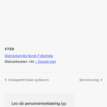
STED
Østmarkshytta Norsk Folkehjelp
Østmarksveien 140
+ Google-kart
Onsdagstreff (Asker og Bærum)
Bernerens dag
Les vår personvernerklæring
her