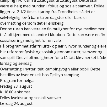
camping i Folldal fra 23.august til 25.august. Dette skal
være ei helg med hunden i fokus og sosialt samvær. Folldal
ligger ca. 2 1/2 times kjøring fra Trondheim, så det er
selvfølgelig lov å bare ta en dagstur eller bare ei
overnatting dersom det er ønskelig.
Denne turen kan være en fin mulighet for nye medlemmer
til å bli kjent med de andre i klubben. Dette kan være en fin
sosialiseringsmulighet for en valp.
På programmet står frilufts- og leirliv hvor hunder og eiere
blir utfordret fysisk og sosialt gjennom turer, samvær og
samspill. Det vil bli muligheter for å få tatt kløvmerket både
lørdag og søndag.
Overnatting i hytter, telt, campingvogn eller bobil. Dette
bestilles av hver enkelt hos Fjellsyn camping.
Program for helga:
Fredag 23. august
Kl.18.00 ankomst
Felles kveldstur og sosialt samvær.
Lørdag 24. august