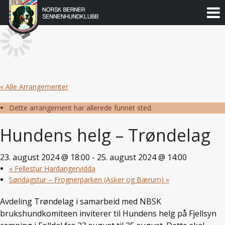
Norsk
Berner
Gå
til
Sennenhundklubb
innholdet
« Alle Arrangementer
Dette arrangement har allerede funnet sted.
Hundens helg – Trøndelag
23. august 2024 @ 18:00
-
25. august 2024 @ 14:00
«
Fellestur Hardangervidda
Søndagstur – Frognerparken (Asker og Bærum)
»
Avdeling Trøndelag i samarbeid med NBSK
brukshundkomiteen inviterer til Hundens helg på Fjellsyn