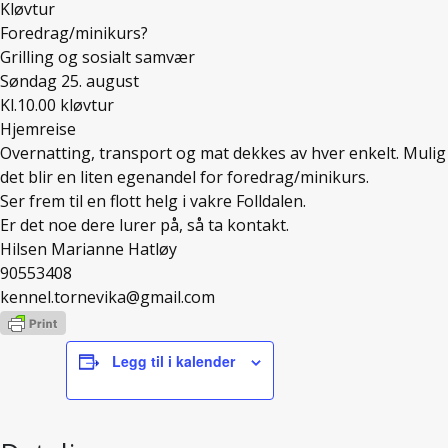
Kløvtur
Foredrag/minikurs?
Grilling og sosialt samvær
Søndag 25. august
Kl.10.00 kløvtur
Hjemreise
Overnatting, transport og mat dekkes av hver enkelt. Mulig
det blir en liten egenandel for foredrag/minikurs.
Ser frem til en flott helg i vakre Folldalen.
Er det noe dere lurer på, så ta kontakt.
Hilsen Marianne Hatløy
90553408
kennel.tornevika@gmail.com
Legg til i kalender