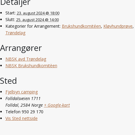
Detaljer
Start:
23. august 2024 @ 18:00
Slutt:
25. august 2024 @ 14:00
Kategorier for Arrangement:
Brukshundkomitéen
,
Kløvhundprøve
,
Trøndelag
Arrangører
NBSK avd Trøndelag
NBSK Brukshundkomitèen
Sted
Fjellsyn camping
Folldalsveien 1711
Folldal
,
2584
Norge
+ Google-kart
Telefon
950 29 170
Vis Sted nettside