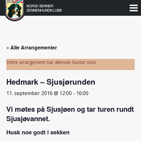
Norsk
Berner
Gå
til
Sennenhundklubb
innholdet
« Alle Arrangementer
Dette arrangement har allerede funnet sted.
Hedmark – Sjusjørunden
11. september 2016 @ 12:00
-
16:00
Vi møtes på Sjusjøen og tar turen rundt
Sjusjøvannet.
Husk noe godt i sekken