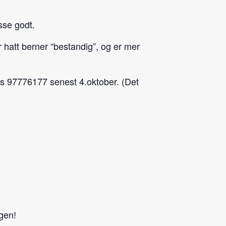
sse godt.
hatt berner “bestandig”, og er mer
ms 97776177 senest 4.oktober. (Det
agen!