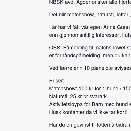
NBSK avd. Agder ønsker alle hjer
Det blir matchshow, natursti, lotte
I år har vi fått vår egen Anne Gu
enn gjennomsnittlig interessert i ut
OBS! Påmelding til matchshowet sen
er forhåndspåmelding, men du kan 
Ved færre enn 10 påmeldte avlyse
Priser:
Matchshow: 100 kr for 1 hund / 150
Natursti: 25 kr pr svarark
Aktivitetsløypa for Barn med hund e
Husk kontanter da vi ikke tar kort!
Har du en gevinst til lotteri å bidr