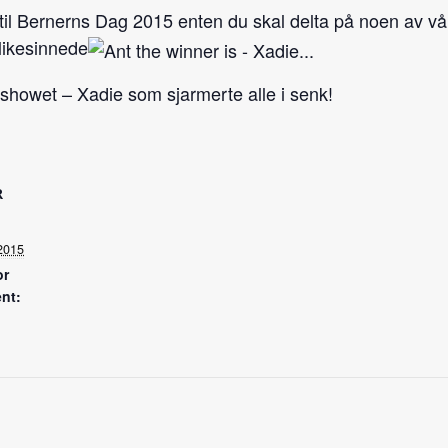
til Bernerns Dag 2015 enten du skal delta på noen av våre 
ikesinnede
hshowet – Xadie som sjarmerte alle i senk!
R
2015
or
nt: