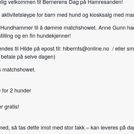
telig velkommen til Bernerens Dag på Hamresanden!
ri, aktivitetsløype for barn med hund og kiosksalg med ma
nn Hundhammer til å dømme matchshowet. Anne Gunn har 
stilling og en fin hundekjenner!
des til Hilde på epost til: hibernts@online.no / eller s
betale på selve dagen)
s matchshowet.
 for 2 hunder
r gratis!
a med, så tas dette imot med stor takk – kan leveres på d