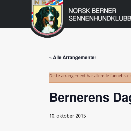
Norsk
Berner
Gå
til
Sennenhundklu
innholdet
« Alle Arrangementer
Dette arrangement har allerede funnet sted
Bernerens Dag
10. oktober 2015