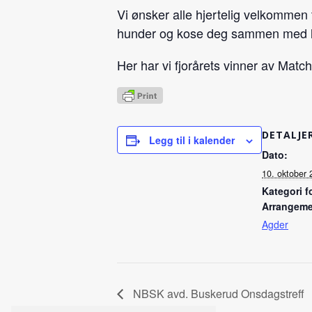
Vi ønsker alle hjertelig velkommen 
hunder og kose deg sammen med l
Her har vi fjorårets vinner av Matc
DETALJE
Legg til i kalender
Dato:
10. oktober 
Kategori f
Arrangeme
Agder
NBSK avd. Buskerud Onsdagstreff