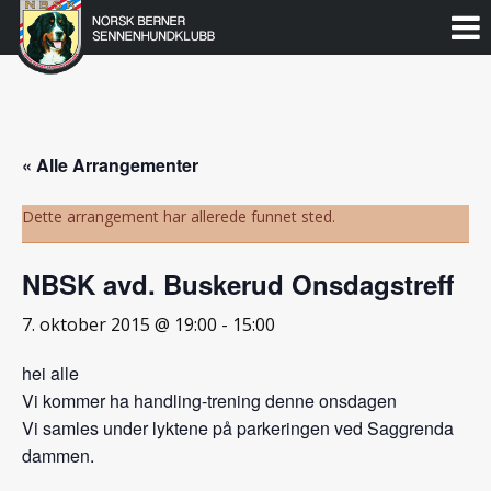
Norsk
Berner
Gå
til
Sennenhundklubb
innholdet
« Alle Arrangementer
Dette arrangement har allerede funnet sted.
NBSK avd. Buskerud Onsdagstreff
7. oktober 2015 @ 19:00
-
15:00
hei alle
Vi kommer ha handling-trening denne onsdagen
Vi samles under lyktene på parkeringen ved Saggrenda
dammen.