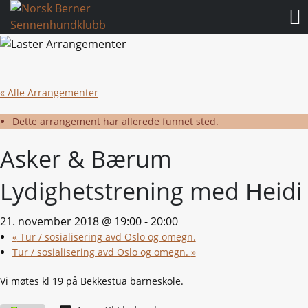
Norsk
Berner
Gå
til
Sennenhundklubb
innholdet
« Alle Arrangementer
Dette arrangement har allerede funnet sted.
Asker & Bærum
Lydighetstrening med Heidi
21. november 2018 @ 19:00
-
20:00
«
Tur / sosialisering avd Oslo og omegn.
Tur / sosialisering avd Oslo og omegn.
»
Vi møtes kl 19 på Bekkestua barneskole.