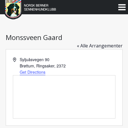
Norsk
Berner
Gå
til
Sennenhundklubb
innholdet
Monssveen Gaard
« Alle Arrangementer
Address
Syljuåsvegen 90
Brøttum, Ringsaker
,
2372
Get Directions