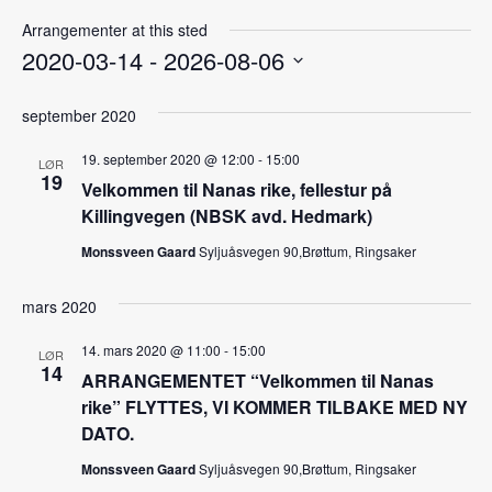
Arrangementer at this sted
2020-03-14
 - 
2026-08-06
Velg
dato.
september 2020
19. september 2020 @ 12:00
-
15:00
LØR
19
Velkommen til Nanas rike, fellestur på
Killingvegen (NBSK avd. Hedmark)
Monssveen Gaard
Syljuåsvegen 90,Brøttum, Ringsaker
mars 2020
14. mars 2020 @ 11:00
-
15:00
LØR
14
ARRANGEMENTET “Velkommen til Nanas
rike” FLYTTES, VI KOMMER TILBAKE MED NY
DATO.
Monssveen Gaard
Syljuåsvegen 90,Brøttum, Ringsaker