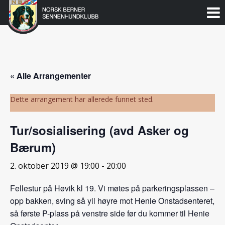
Norsk
Berner
Gå
til
Sennenhundklubb
innholdet
« Alle Arrangementer
Dette arrangement har allerede funnet sted.
Tur/sosialisering (avd Asker og
Bærum)
2. oktober 2019 @ 19:00
-
20:00
Fellestur på Høvik kl 19. Vi møtes på parkeringsplassen –
opp bakken, sving så yil høyre mot Henie Onstadsenteret,
så første P-plass på venstre side før du kommer til Henie