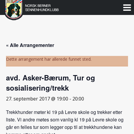
Norsk
Berner
Gå
til
Sennenhundklubb
innholdet
« Alle Arrangementer
Dette arrangement har allerede funnet sted.
avd. Asker-Bærum, Tur og
sosialisering/trekk
27. september 2017 @ 19:00
-
20:00
Trekkhunder møter kl 19 på Levre skole og trekker etter
liste. Vi andre møtes som vanlig kl 19 på Levre skole og
går en felles tur som legger opp til at trekkhundene kan