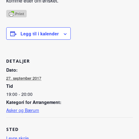
komme etter om ønsket.
Legg til i kalender
DETALJER
Dato:
27. september 2017
Tid
19:00 - 20:00
Kategori for Arrangement:
Asker og Bærum
STED
Levre skole