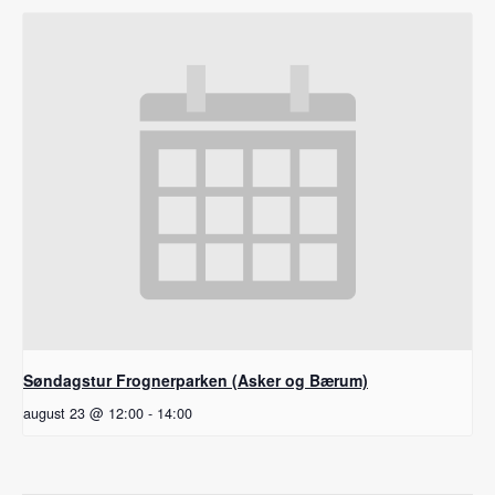
Søndagstur Frognerparken (Asker og Bærum)
august 23 @ 12:00
-
14:00