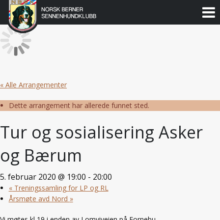
Norsk
Berner
Gå
til
Sennenhundklubb
innholdet
« Alle Arrangementer
Dette arrangement har allerede funnet sted.
Tur og sosialisering Asker
og Bærum
5. februar 2020 @ 19:00
-
20:00
«
Treningssamling for LP og RL
Årsmøte avd Nord
»
Vi møtes kl 19 i enden av Lomviveien på Fornebu.