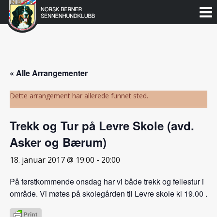
Norsk
Berner
Gå
til
Sennenhundklubb
innholdet
« Alle Arrangementer
Dette arrangement har allerede funnet sted.
Trekk og Tur på Levre Skole (avd.
Asker og Bærum)
18. januar 2017 @ 19:00
-
20:00
På førstkommende onsdag har vi både trekk og fellestur i
område. Vi møtes på skolegården til Levre skole kl 19.00 .