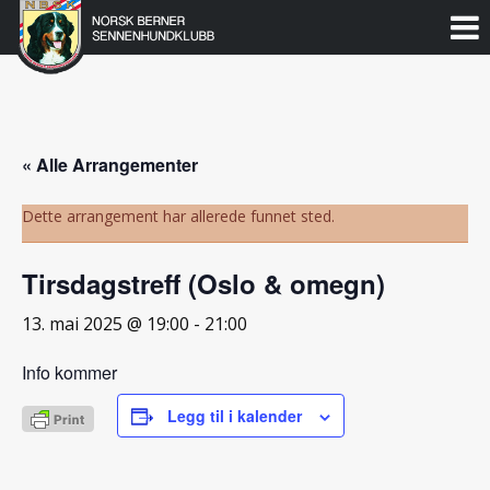
Norsk
Berner
Gå
til
Sennenhundklubb
innholdet
« Alle Arrangementer
Dette arrangement har allerede funnet sted.
Tirsdagstreff (Oslo & omegn)
13. mai 2025 @ 19:00
-
21:00
Info kommer
Legg til i kalender