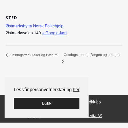
STED
Østmarkshytta Norsk Folkehjelp
Østmarksveien 140
+ Google-kart
Onsdagstrening (Bergen og omegn)
Onsdagstreff (Asker og Bærum)
Les vår personvernerklæring
her
© 2026 Norsk Berner Sennenhundklubb
Lukk
Bygget på
WordPress
av
Smart Media AS