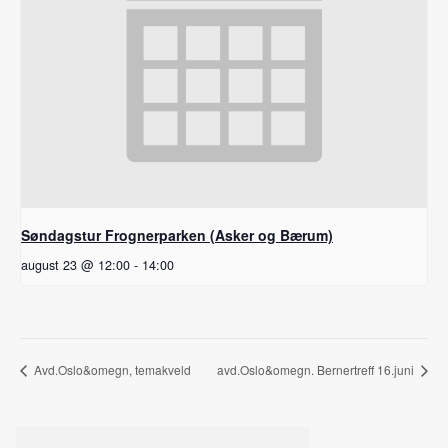
Søndagstur Frognerparken (Asker og Bærum)
august 23 @ 12:00
-
14:00
Avd.Oslo&omegn, temakveld
avd.Oslo&omegn. Bernertreff 16.juni