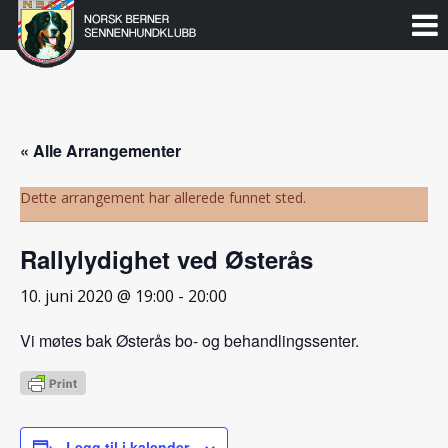
Norsk
Berner
Gå
til
Sennenhundklubb
innholdet
« Alle Arrangementer
Dette arrangement har allerede funnet sted.
Rallylydighet ved Østerås
10. juni 2020 @ 19:00
-
20:00
Vi møtes bak Østerås bo- og behandlingssenter.
Legg til i kalender