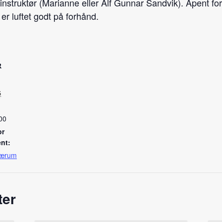
 instruktør (Marianne eller Alf Gunnar Sandvik). Åpent for
er luftet godt på forhånd.
R
5
00
or
nt:
Bærum
ter