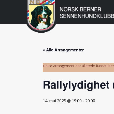
Norsk
Berner
Gå
til
Sennenhundklu
innholdet
« Alle Arrangementer
Dette arrangement har allerede funnet sted
Rallylydighet
14. mai 2025 @ 19:00
-
20:00