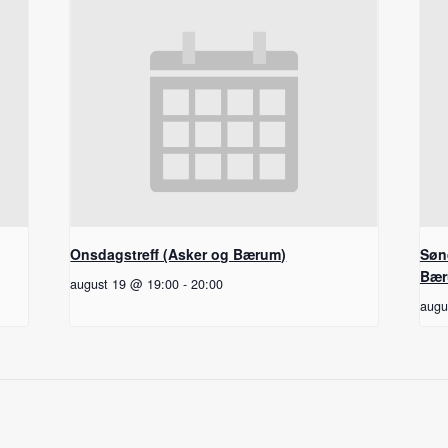
Onsdagstreff (Asker og Bærum)
Søn
Bær
august 19 @ 19:00
-
20:00
augu