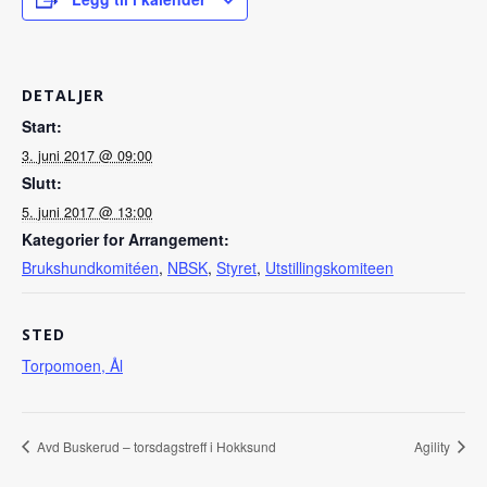
DETALJER
Start:
3. juni 2017 @ 09:00
Slutt:
5. juni 2017 @ 13:00
Kategorier for Arrangement:
Brukshundkomitéen
,
NBSK
,
Styret
,
Utstillingskomiteen
STED
Torpomoen, Ål
Avd Buskerud – torsdagstreff i Hokksund
Agility