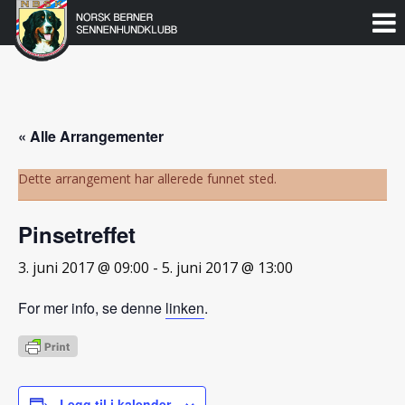
Norsk
Berner
Gå
til
Sennenhundklubb
innholdet
« Alle Arrangementer
Dette arrangement har allerede funnet sted.
Pinsetreffet
3. juni 2017 @ 09:00
-
5. juni 2017 @ 13:00
For mer info, se denne
linken
.
Legg til i kalender