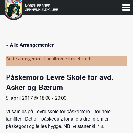
Norsk
Berner
Gå
til
Sennenhundklubb
innholdet
« Alle Arrangementer
Dette arrangement har allerede funnet sted.
Påskemoro Levre Skole for avd.
Asker og Bærum
5. april 2017 @ 18:00
-
20:00
Vi samles på Levre skole for påskemoro – for hele
familien. Det blir påskequiz for alle aldre, premier,
påskegodt og felles hygge. NB, vi starter kl. 18.