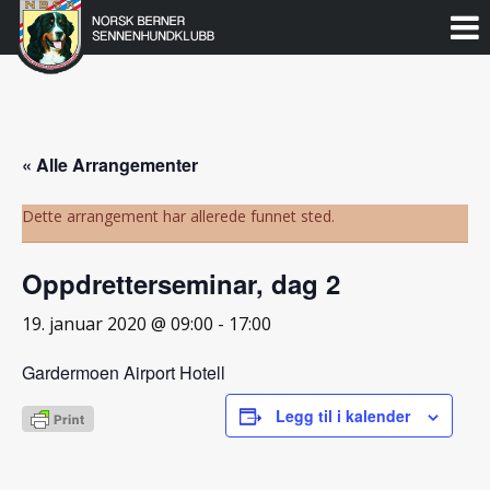
Norsk
Berner
Gå
til
Sennenhundklubb
innholdet
« Alle Arrangementer
Dette arrangement har allerede funnet sted.
Oppdretterseminar, dag 2
19. januar 2020 @ 09:00
-
17:00
Gardermoen Airport Hotell
Legg til i kalender