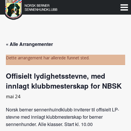
Norsk
Berner
Gå
til
Sennenhundklubb
innholdet
« Alle Arrangementer
Dette arrangement har allerede funnet sted.
Offisielt lydighetsstevne, med
innlagt klubbmesterskap for NBSK
mai 24
Norsk berner sennenhuindklubb inviterer til offisielt LP-
stevne med innlagt klubbmesterskap for berner
sennenhunder. Alle klasser. Start kl. 10.00