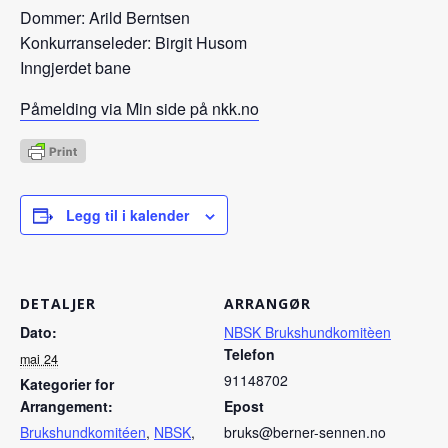
Dommer: Arild Berntsen
Konkurranseleder: Birgit Husom
Inngjerdet bane
Påmelding via Min side på nkk.no
Legg til i kalender
DETALJER
ARRANGØR
Dato:
NBSK Brukshundkomitèen
Telefon
mai 24
91148702
Kategorier for
Arrangement:
Epost
Brukshundkomitéen
,
NBSK
,
bruks@berner-sennen.no