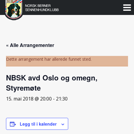
Norsk
Berner
Gå
til
Sennenhundklubb
innholdet
« Alle Arrangementer
Dette arrangement har allerede funnet sted.
NBSK avd Oslo og omegn,
Styremøte
15. mai 2018 @ 20:00
-
21:30
Legg til i kalender