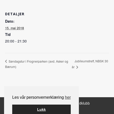
DETALJER
Dato:
15. mai 2018
Tid
20:00 - 21:30
Jubileumstreff, NBSK 30
Søndagstur i Frognerparken (avd. Asker og
Bærum)
år
Les vår personvernerklæring
her
© 2026 Norsk Berner Sennenhundklubb
Lukk