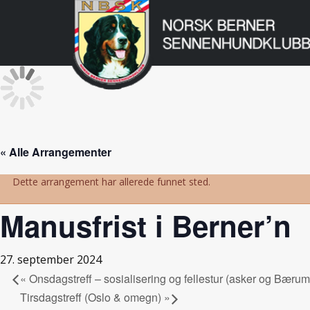
Norsk
Berner
Gå
til
Sennenhundklu
innholdet
« Alle Arrangementer
Dette arrangement har allerede funnet sted.
Manusfrist i Berner’n
27. september 2024
«
Onsdagstreff – sosialisering og fellestur (asker og Bærum
Tirsdagstreff (Oslo & omegn)
»