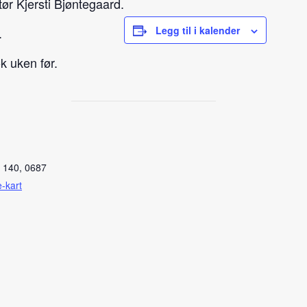
r Kjersti Bjøntegaard.
Legg til i kalender
.
k uken før.
 140, 0687
-kart