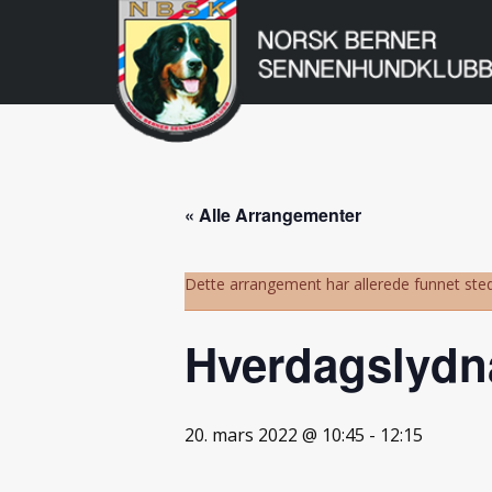
Norsk
Berner
Gå
til
Sennenhundklu
innholdet
« Alle Arrangementer
Dette arrangement har allerede funnet sted
Hverdagslydn
20. mars 2022 @ 10:45
-
12:15