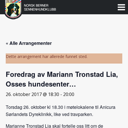
Norsk
Berner
Gå
til
Sennenhundklubb
innholdet
« Alle Arrangementer
Dette arrangement har allerede funnet sted.
Foredrag av Mariann Tronstad Lia,
Osses hundesenter…
26. oktober 2017 @ 18:30
-
20:00
Torsdag 26. oktober kl 18.30 i møtelokalene til Anicura
Sørlandets Dyreklinikk, like ved travparken.
Marianne Tronstad Lia skal fortelle oss litt om de