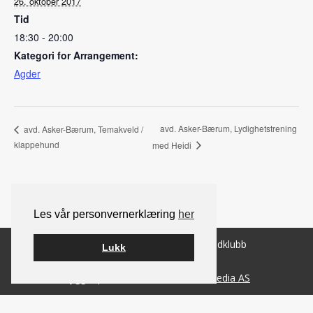
26. oktober 2017
Tid
18:30 - 20:00
Kategori for Arrangement:
Agder
avd. Asker-Bærum, Lydighetstrening
avd. Asker-Bærum, Temakveld /
klappehund
med Heidi
Les vår personvernerklæring
her
© 2026 Norsk Berner Sennenhundklubb
Lukk
Bygget på
WordPress
av
Smart Media AS