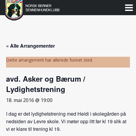
Norsk
Berner
Gå
til
Sennenhundklubb
innholdet
« Alle Arrangementer
Dette arrangement har allerede funnet sted.
avd. Asker og Bærum /
Lydighetstrening
18. mai 2016 @ 19:00
I dag er det lydighetstrening med Heidi i skolegården på
nedsiden av Levre skole. Vi møter opp litt før kl 19 slik at
vi er klare til trening kl 19.