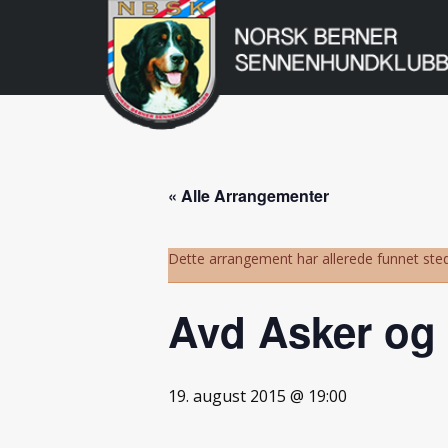
Norsk
Berner
Gå
til
Sennenhundklu
innholdet
« Alle Arrangementer
Dette arrangement har allerede funnet sted
Avd Asker og 
19. august 2015 @ 19:00