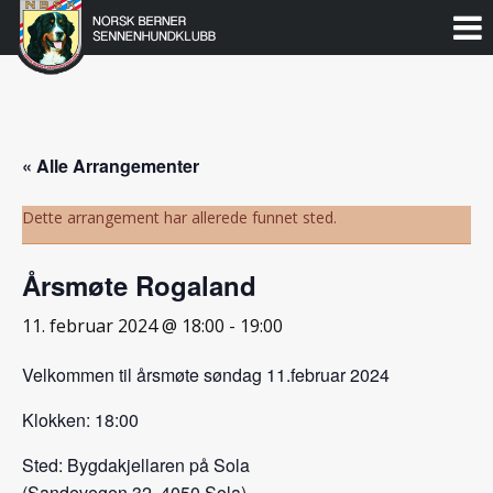
Norsk
Berner
Gå
til
Sennenhundklubb
innholdet
« Alle Arrangementer
Dette arrangement har allerede funnet sted.
Årsmøte Rogaland
11. februar 2024 @ 18:00
-
19:00
Velkommen til årsmøte søndag 11.februar 2024
Klokken: 18:00
Sted: Bygdakjellaren på Sola
(Sandevegen 32, 4050 Sola)