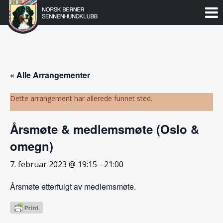
Norsk
Berner
Gå
til
Sennenhundklubb
innholdet
« Alle Arrangementer
Dette arrangement har allerede funnet sted.
Årsmøte & medlemsmøte (Oslo &
omegn)
7. februar 2023 @ 19:15
-
21:00
Årsmøte etterfulgt av medlemsmøte.