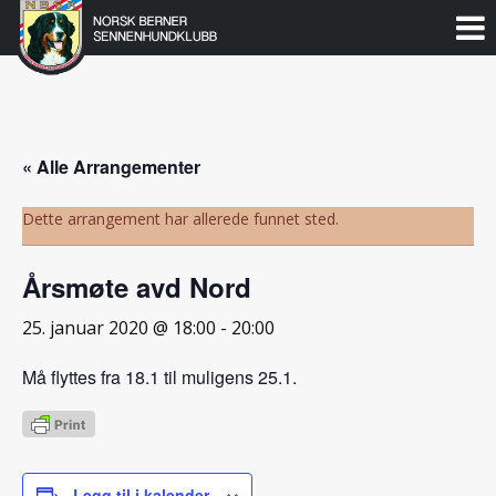
Norsk
Berner
Gå
til
Sennenhundklubb
innholdet
« Alle Arrangementer
Dette arrangement har allerede funnet sted.
Årsmøte avd Nord
25. januar 2020 @ 18:00
-
20:00
Må flyttes fra 18.1 til muligens 25.1.
Legg til i kalender