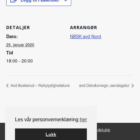
DETALJER
ARRANGØR
Dato:
NBSK avd Nord
25. januar 2020
Tid
18:00 - 20:00
Avd Buskerud – Rallylydighetskurs
avd.Oslo&omegn, søndagstur
Les vår personvernerklæring
her
© 2026 Norsk Berner Sennenhundklubb
Lukk