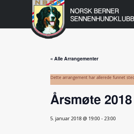
Norsk
Berner
Gå
til
Sennenhundklu
innholdet
« Alle Arrangementer
Dette arrangement har allerede funnet sted
Årsmøte 2018
5. januar 2018 @ 19:00
-
23:00