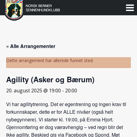
Norsk
Berner
Gå
til
Sennenhundklubb
innholdet
« Alle Arrangementer
Dette arrangement har allerede funnet sted.
Agility (Asker og Bærum)
20. august 2025 @ 19:00
-
20:00
Vi har agilitytrening. Det er egentrening og ingen krav til
forkunnskaper, dette er for ALLE nivåer (også helt
nybegynnere). Vi starter kl. 19:00, på Emma Hjort.
Gjennomføring er dog væravhengig – ved regn blir det
ikke agility. Beskjed gis via Facebook og Spond. Møt