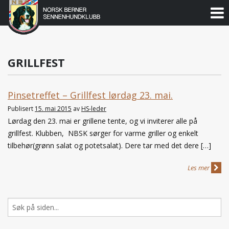
Norsk
Berner
Gå
til
Sennenhundklubb
innholdet
GRILLFEST
Pinsetreffet – Grillfest lørdag 23. mai.
Publisert
15. mai 2015
av
HS-leder
Lørdag den 23. mai er grillene tente, og vi inviterer alle på
grillfest. Klubben, NBSK sørger for varme griller og enkelt
tilbehør(grønn salat og potetsalat). Dere tar med det dere […]
Les mer
Søk
etter: