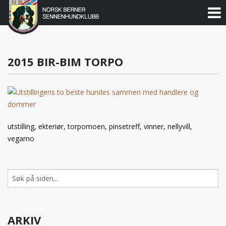
Norsk
Berner
Gå
til
Sennenhundklubb
innholdet
2015 BIR-BIM TORPO
utstilling, ekteriør, torpomoen, pinsetreff, vinner, nellyvill,
vegamo
Søk
etter:
ARKIV