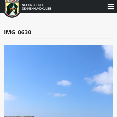
Norsk
Berner
Gå
til
Sennenhundklubb
innholdet
IMG_0630