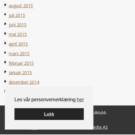
august 2015
juli 2015
juni 2015
mai 2015
april 2015
mars 2015
februar 2015
januar 2015
desember 2014
november 2014
Les vår personvernerklæring
her
© 2026 Norsk Berner Sennenhundklubb
Lukk
Bygget på
WordPress
av
Smart Media AS