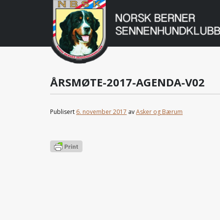
Norsk
Berner
Gå
til
Sennenhundklu
innholdet
ÅRSMØTE-2017-AGENDA-V02
Publisert
6. november 2017
av
Asker og Bærum